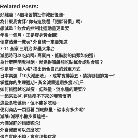
Related Posts:
好難瘦！6個壞習慣扯你減肥後腿~
為什麼我會胖? 你有這幾種「肥胖習慣」嗎?
想減重？飲食的控制比運動量更重要
年後一個月，正是瘦身黃金期!!
便當熱量一覽表? 外食族一定要知道
7-11 全家 三明治 熱量大集合
減肥時可以吃肉嗎? 高蛋白、低脂肪的肉類如何選?
為什麼明明覺得飽，就覺得嘴饞想吃點鹹食或甜食嗎？
你是哪一種人格? 找出適合自己的減重方式
日本票選「10大減肥法」，戒零食排第五，猜猜哪個排第一?
掌握你的生理週期~ 黃金減重週期多瘦2公斤
如何挑選越吃越瘦，低熱量、消水腫的蔬菜??
一起來丢掉, 這些瘦不下來的壞習慣吧
這些食物健康，但不能多吃呦~
便利商店一顆番薯 到底熱量、碳水有多少呢?
減醣/減糖小撇步看這裡~
六個減肥的錯誤觀念!
外食減脂可以怎麼吃?
蛋白質吃不夠，會有那些症狀