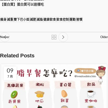
【蛋白質】蛋白質可以這樣吃
瘦身
減重
雙下巴小姐
減肥
減脂
健康飲食
飲食控制
運動
習慣
Newer
Older
Related Posts
09
7 月