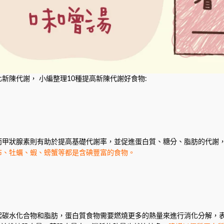
陳代謝， 小編整理10種提高新陳代謝好食物:
而甲狀腺素則有助於提高基礎代謝率，並促進蛋白質、糖分、脂肪的代謝
布、牡蠣、蝦、螃蟹等都是含碘豐富的食物。
起碳水化合物和脂肪，蛋白質食物需要燃燒更多的熱量來進行消化分解，