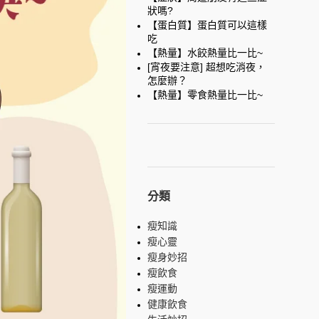
狀嗎?
【蛋白質】蛋白質可以這樣
吃
【熱量】水餃熱量比一比~
[宵夜要注意] 超想吃消夜，
怎麼辦？
【熱量】零食熱量比一比~
分類
瘦知識
瘦心靈
瘦身妙招
瘦飲食
瘦運動
健康飲食