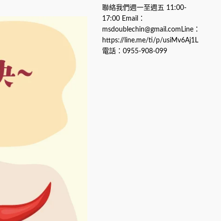
聯絡我們週一至週五 11:00-
17:00 Email：
msdoublechin@gmail.comLine：
https://line.me/ti/p/usiMv6Aj1L
電話：0955-908-099