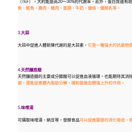
（TEF），大約能提高20～30%的代謝率。此外，蛋白質還
魚、鮭魚、雞肉、豬肉、蛋類、牛奶、優格、優酪乳等。
3.大蒜
大蒜中促進人體新陳代謝的是大蒜素，
它是一種強大的抗菌物
4.天然釀造醋
天然釀造醋的主要成分醋酸可以促進血液循環，也能期待其消除
謝，還能促進體內脂肪分解，緩和飯後血糖值上升的作用。
5.味噌湯
可攝取味噌湯、納豆等，發酵食品
可以促進腸道的消化吸收，