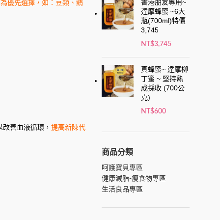
香港朋友專用~
質為優先選擇，如：豆類、鮪
達摩蜂蜜 ~6大
瓶(700ml)特價
3,745
NT$
3,745
真蜂蜜~ 達摩柳
丁蜜 ~ 堅持熟
成採收 (700公
克)
NT$
600
以改善血液循環，
提高新陳代
商品分類
呵護寶貝專區
健康減脂-瘦食物專區
生活良品專區