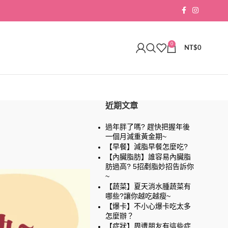
0
NT$
0
近期文章
過年胖了嗎? 趕快把握年後
一個月減重黃金期~
【早餐】減脂早餐怎麼吃?
【內臟脂肪】誰容易內臟脂
肪過高? 5招剷脂妙招告訴你
~
【蔬菜】夏天消水腫蔬菜有
哪些?讓你越吃越瘦~
【爆卡】不小心爆卡吃太多
怎麼辦？
【症狀】周遭朋友有這些症