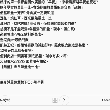
起床的第一餐都能稱作廣義的「早餐」，來看看摩斯早餐怎麼吃?
過年零食熱量比一比~春節期間熱量攝取最容易「超標」
便當熱量一覽表? 外食族一定要知道
豆花、燒仙草、西米露熱量比一比
減肥時可以吃肉嗎? 高蛋白、低脂肪的肉類如何選?
想瘦不是不能喝湯 (各種湯的熱量、碳水、蛋白質)
來看看清心福全飲料熱量表~
迷克夏ptt最熱門飲
凱特王妃、好萊塢喜歡的減脂好物~ 燕麥麩皮到底是甚麼？
12種天然享瘦好食物~
便利商店一顆番薯 到底熱量、碳水有多少呢?
忘記喝水?53535 跟著喝有訣竅~
【熱量】零食熱量比一比~
瘦身
減重
熱量
雙下巴小姐
早餐
Newer
Older