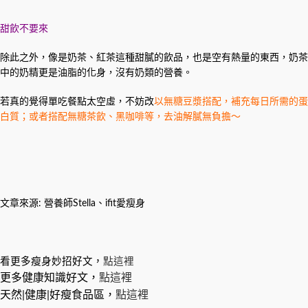
甜飲不要來
除此之外，像是奶茶、紅茶這種甜膩的飲品，也是空有熱量的東西，奶茶
中的奶精更是油脂的化身，沒有奶類的營養。
若真的覺得單吃餐點太空虛，不妨改
以無糖豆漿搭配，補充每日所需的蛋
白質；或者搭配無糖茶飲、黑咖啡等，去油解膩無負擔～
文章來源:
營養師Stella
、ifit愛瘦身
看更多瘦身妙招好文，
點這裡
更多健康知識好文，
點這裡
天然|健康|好瘦食品區，
點這裡