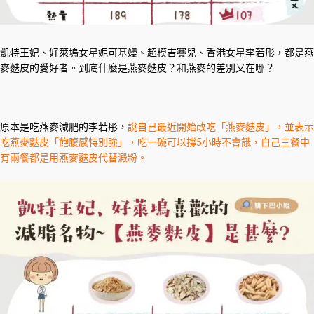
凱特王妃、好萊塢女星妮可基嫚、超模吉賽兒、香港女星李若彤，都是燕
麥麩皮的愛好者。到底什麼是燕麥麩皮？和燕麥的差別又在哪？
原本是吃燕麥減肥的李若彤，
說自己最近開始改吃「燕麥麩皮」，並表示
吃燕麥麩皮「飽腹感特別強」，吃一碗可以撐5小時不會餓，自己三餐中
有兩餐都是用燕麥麩皮代替澱粉。