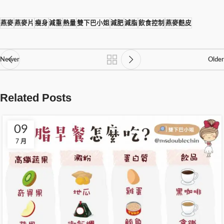
燕麥
燕麥片
瘦身
減重
熱量
雙下巴小姐
減肥
減脂
飲食控制
燕麥麩皮
Newer
Older
Related Posts
09
7 月