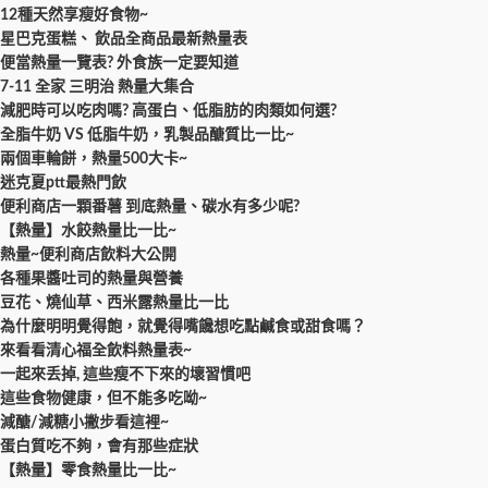
12種天然享瘦好食物~
星巴克蛋糕、 飲品全商品最新熱量表
便當熱量一覽表? 外食族一定要知道
7-11 全家 三明治 熱量大集合
減肥時可以吃肉嗎? 高蛋白、低脂肪的肉類如何選?
全脂牛奶 VS 低脂牛奶，乳製品醣質比一比~
兩個車輪餅，熱量500大卡~
迷克夏ptt最熱門飲
便利商店一顆番薯 到底熱量、碳水有多少呢?
【熱量】水餃熱量比一比~
熱量~便利商店飲料大公開
各種果醬吐司的熱量與營養
豆花、燒仙草、西米露熱量比一比
為什麼明明覺得飽，就覺得嘴饞想吃點鹹食或甜食嗎？
來看看清心福全飲料熱量表~
一起來丢掉, 這些瘦不下來的壞習慣吧
這些食物健康，但不能多吃呦~
減醣/減糖小撇步看這裡~
蛋白質吃不夠，會有那些症狀
【熱量】零食熱量比一比~