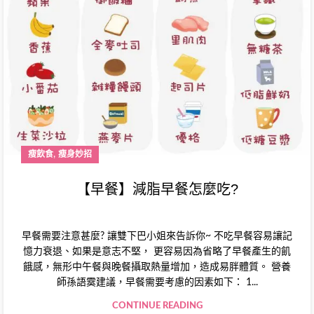
,
瘦飲食
瘦身妙招
【早餐】減脂早餐怎麼吃?
早餐需要注意甚麼? 讓雙下巴小姐來告訴你~ 不吃早餐容易讓記
憶力衰退、如果是意志不堅， 更容易因為省略了早餐產生的飢
餓感，無形中午餐與晚餐攝取熱量增加，造成易胖體質。 營養
師孫語霙建議，早餐需要考慮的因素如下： 1...
CONTINUE READING