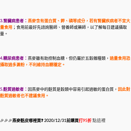
3.
腎臟病患者：
燕麥含有蛋白質、鉀、磷等成分，若有腎臟疾病者不宜大
量食用
；食用前最好先諮詢醫師、營養師或藥師，以了解每日建議攝取
量。
4.
糖尿病
患者：
燕麥雖有助控制血糖，但仍屬於五穀雜糧類，
過量食用恐
攝取過多澱粉，不利維持血糖穩定。
5.
麩質過敏者：
因燕麥中的麩質是穀類中容易引起過敏的蛋白質，
因此對
麩質過敏者也不建議食用。
點這裡
🎉🎉🎉
燕麥麩皮哪裡買❓ 2020/12/31前購買
打95折