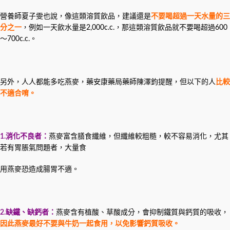
營養師夏子雯也說，像這類溶質飲品，建議還是
不要喝超過一天水量的三
分之一
，例如一天飲水量是2,000c.c.，那這類溶質飲品就不要喝超過600
～700c.c.。
另外，人人都能多吃燕麥，藥安康藥局藥師陳澤鈞提醒，但以下的人
比較
不適合唷。
1.
消化不良者：
燕麥富含膳食纖維，但纖維較粗糙，較不容易消化，尤其
若有胃脹氣問題者，大量食
用燕麥恐造成腸胃不適。
2.
缺鐵、缺鈣者：
燕麥含有植酸、草酸成分，會抑制鐵質與鈣質的吸收，
因此燕麥最好不要與牛奶一起食用，以免影響鈣質吸收。