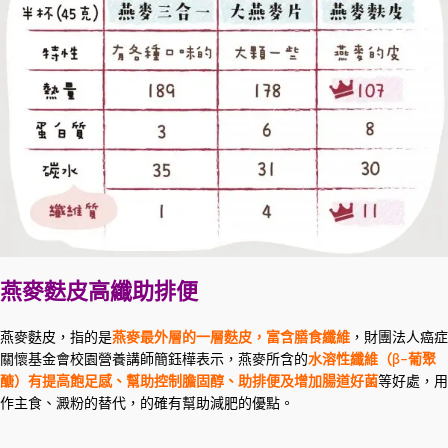
燕麥麩皮高纖助排便
燕麥麩皮，指的是
燕麥最外層的一層麩皮，富含膳食纖維
，財團法人癌症
關懷基金會校園營養講師簡鈺樺表示，燕麥所含的
水溶性纖維（β
–
葡聚
醣）有提高飽足感、幫助控制膽固醇、助排便及增加腸道好菌
等好處，用
作主食、澱粉的替代，的確有幫助減肥的優點。