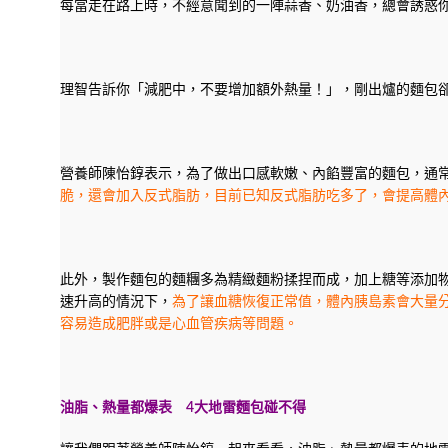
每當走在路上時，不經意聞到的一陣蒜香、奶油香，總會誘惑
理智告訴你「減肥中，不要增加額外熱量！」，剛出爐的麵包
營養師陳怡錞表示，為了做出口感軟嫩、內餡豐富的麵包，通
脆，還會加入反式脂肪，目前已知反式脂肪吃多了，會提高體
此外，製作麵包的麵糰多為精緻麵粉揉捏而成，加上糖等添加
速升高的情況下，
為了讓血糖恢復正常值，體內胰島素會大量
容易造成肥胖或是心血管疾病等問題。
油脂、熱量都爆表
4
大地雷麵包碰不得