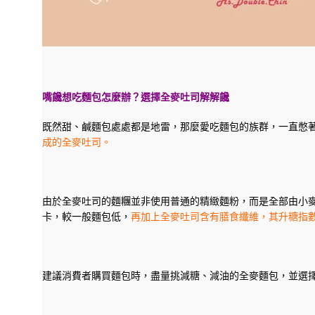
嘴饞想吃麵包怎麼辦？選擇全麥吐司解解饞
既然甜、鹹麵包處處都是地雷，那麼愛吃麵包的族群，一直憋
成的全麥吐司。
由於全麥吐司的麵糰並非使用普通的精緻麵粉，而是全部由小麥
卡，較一般麵包低，
再加上全麥吐司含有膳食纖維，其升糖指數
建議消費者購買麵包時，盡量挑減糖、減油的全麥麵包，並選