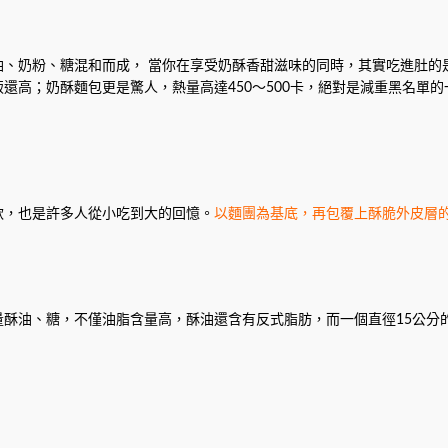
油、奶粉、糖混和而成， 當你在享受奶酥香甜滋味的同時，其實吃進肚的
飯還高；奶酥麵包更是驚人，熱量高達450～500卡，絕對是減重黑名單的
款，也是許多人從小吃到大的回憶。
以麵團為基底，再包覆上酥脆外皮層的
酥油、糖，不僅油脂含量高，酥油還含有反式脂肪，而一個直徑15公分的