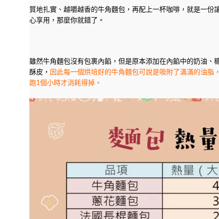
質地扎實、越嚼越香的牛角麵包，再配上一杯咖啡，就是一份
心享用，那麼你就錯了。
雖然牛角麵包沒有包裹內餡，但是原本添加在內餡中的奶油、
酥皮，
因此每一個烘培好的牛角麵包可說是吸附了滿滿的油脂，
跑1個小時才消耗得掉。