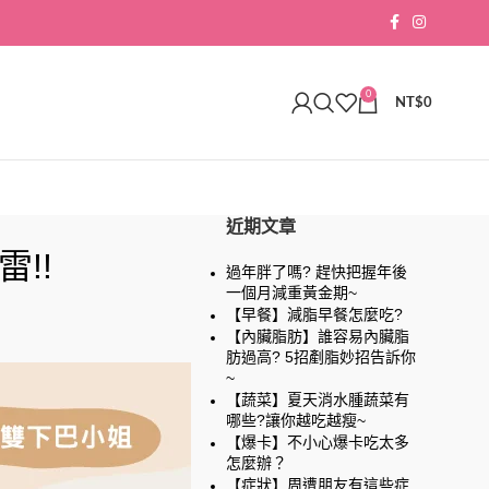
0
NT$
0
近期文章
!!
過年胖了嗎? 趕快把握年後
一個月減重黃金期~
【早餐】減脂早餐怎麼吃?
【內臟脂肪】誰容易內臟脂
肪過高? 5招剷脂妙招告訴你
~
【蔬菜】夏天消水腫蔬菜有
哪些?讓你越吃越瘦~
【爆卡】不小心爆卡吃太多
怎麼辦？
【症狀】周遭朋友有這些症