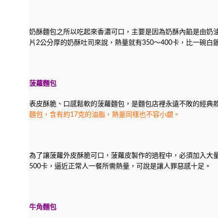
奶酥麵包之所以吃起來香濃可口，主要是因為奶酥內餡是由奶
片2公分厚的奶酥吐司來說，熱量就有350～400卡，比一碗白
菠蘿麵包
表皮酥脆、口感鬆軟的菠蘿麵包，是麵包店裡永遠不敗的經典
麵包，含有約17克的油脂，熱量同樣也不容小覷。
為了讓菠蘿外皮酥脆可口，菠蘿皮製作的過程中，必須加入大量
500卡，逼近正常人一餐所需熱量，可說是讓人罪惡感十足。
牛角麵包