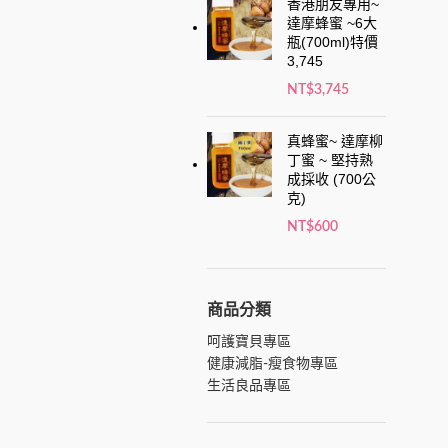
香港朋友專用~
達摩蜂蜜 ~6大
瓶(700ml)特價
3,745
NT$
3,745
真蜂蜜~ 達摩柳
丁蜜 ~ 堅持熟
成採收 (700公
克)
NT$
600
商品分類
呵護寶貝專區
健康減脂-瘦食物專區
生活良品專區