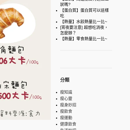
狀嗎?
【蛋白質】蛋白質可以這樣
吃
【熱量】水餃熱量比一比~
[宵夜要注意] 超想吃消夜，
怎麼辦？
【熱量】零食熱量比一比~
分類
瘦知識
瘦心靈
瘦身妙招
瘦飲食
瘦運動
健康飲食