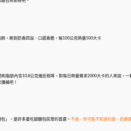
雷麵包有那些吧。
，刷到奶香四溢、口感香脆，每100公克熱量500大卡
和脂肪內含10.8公克幾近相等，對每日熱量需求2000大卡的人來說，
來彌補吧！
麵包」，是許多愛吃甜麵包民眾的首選。
不過，你可能不知道的是，奶酥