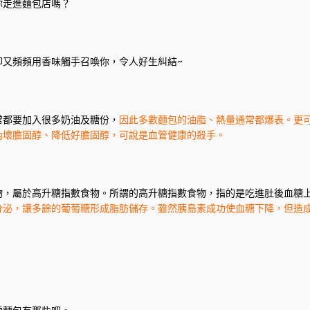
你走進麵包店嗎？
卻又頻頻用香味觸手召喚你，令人好生糾結~
常都要加入很多奶油及糖份，
因此多數麵包的油脂、熱量通常都爆表。更
內壞膽固醇、降低好膽固醇，可說是血管健康的殺手。
物，屬於高升糖指數食物。所謂的高升糖指數食物，指的是吃進肚後血糖
分泌，讓多餘的葡萄糖形成脂肪儲存。雖然胰島素成功使血糖下降，但造