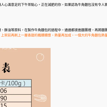
讓人心滿意足的下午茶點心。正在減肥的你，如果認為牛角麵包沒有令人
糖、酥油等原料，在製作牛角麵包的過程中，通通都揉進麵團裡，再將麵
上架前再刷上一層香甜的楓糖糖漿，熱量再加成，一個大的牛角麵包熱量就