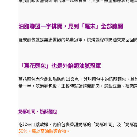
讓我們跟著營養師陳怡錞一起來看看，油脂、熱量都爆表的地
油脂聯盟一字排開，見到「羅宋」全部讓開
羅宋麵包就是無庸置疑的熱量冠軍，烘烤過程中奶油來來回回的刷
「蔥花麵包」也是外餡類油膩冠軍
蔥花麵包內含飽和脂肪約11公克，與甜麵包中的奶酥麵包，其飽
量一半。吃過麵包後，正餐時就請避開肥肉，選些豆類、瘦肉
奶酥吐司、奶酥麵包
吃起來口感軟嫩、內餡包裹香甜奶酥的「奶酥吐司」及「奶酥
50％，屬於高油脂類食物。