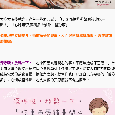
大吃大喝後就容易產生一些罪惡感：「哎呀!那桶炸雞翅應該少吃一
點！」「心好累!又囤積多少油脂、鹽分啊」
如果現在立即禁食，過度著急的減重，反而容易愈減愈糟喔。 現在該怎
麼做呢?
深呼吸，放鬆一下。
「吃東西應該是開心的事，不應該造成罪惡感，」台
北市立聯合醫院松德院區心身醫學科主任陳冠宇說。沒有人時時刻刻都能
維持完美的飲食習慣，換個角度想，就當作我們允許自己有幾餐的「暫停
期」，心情放輕鬆點，吃完大餐的罪惡感就不會這麼重。