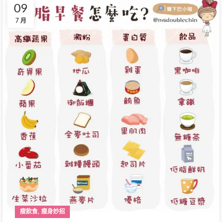
09
7 月
,
瘦飲食
瘦身妙招