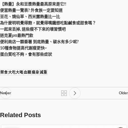
【熱量】永和豆漿熱量最高原來是它!!
便當熱量一覽表? 外食族一定要知道
豆花、燒仙草、西米露熱量比一比
為什麼明明覺得飽，就覺得嘴饞想吃點鹹食或甜食嗎？
一起來丢掉, 這些瘦不下來的壞習慣吧
迷克夏ptt最熱門飲
便利商店一顆番薯 到底熱量、碳水有多少呢?
10種食物提高代謝瘦更快~
蛋白質吃不夠，會有那些症狀
禁食
大吃大喝
血糖
瘦身
減重
Newer
Older
Related Posts