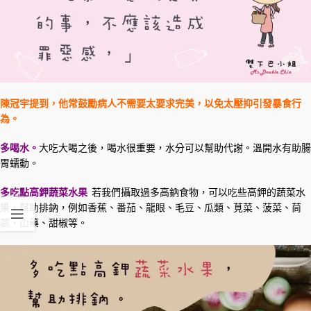
陳冠宇提到，他常鼓勵病人不需要太要求完美，以免太壓抑引發暴食行
為。
多喝水。
大吃大喝之後，喝水很重要，水分可以幫助代謝。溫開水有助腸
胃蠕動。
多吃點
高鉀蔬菜水果
若我們攝取過多高鈉食物，可以吃些高鉀的蔬菜水
果，幫助排鈉，例如香蕉、番茄、龍眼、毛豆、瓜類、莧菜、菠菜、茼
蒿、山藥、甜椒等。