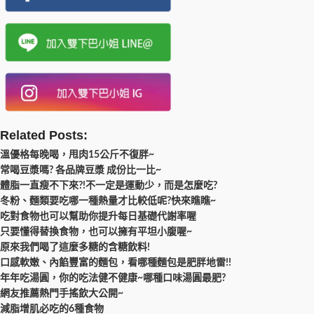
Related Posts:
溫優格每晚喝，甩肉15公斤不復胖~
常喝豆漿嗎? 各品牌豆漿 成份比一比~
體脂一直瘦不下來?!不一定是運動少，而是怎麼吃?
冬粉、麵類要吃哪一種熱量才比較低呢?快來瞧瞧~
吃對食物也可以幫助你提升每日基礎代謝率喔
只要懂得替換食物，也可以擁有平坦小腹喔~
原來我們喝了這麼多糖的含糖飲料!
口感軟嫩、內餡豐富的麵包，看哪種麵包是肥胖地雷!!
年年吃湯圓，你的吃法健不健康~哪種口味湯圓最肥?
網友推薦熱門手搖飲大公開~
減脂增肌必吃的6種食物