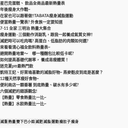
星巴克蛋糕、 飲品全商品最新熱量表
年後瘦身大作戰~
在家也可以跟著做!!TABATA瘦身減脂運動
便當熱量一覽表? 外食族一定要知道
7-11 全家 三明治 熱量大集合
瘦身運動 -三個動作消副乳，跟我一起養成氣質女神!!
減肥時可以吃肉嗎? 高蛋白、低脂肪的肉類如何選?
來看看清心福全飲料熱量表~
避開熱量地雷～ 哪一種麵包比較低卡呢?
如何提高基礎代謝率， 養成易瘦體質！
迷克夏ptt最熱門飲
凱特王妃、好萊塢喜歡的減脂好物~ 燕麥麩皮到底是甚麼？
12種天然享瘦好食物~
便利商店一顆番薯 到底熱量、碳水有多少呢?
六個減肥的錯誤觀念!
【熱量】零食熱量比一比~
【熱量】水餃熱量比一比~
減重
熱量
雙下巴小姐
減肥
減脂
運動
瘦肚子
瘦身