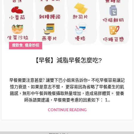
,
瘦飲食
瘦身妙招
【早餐】減脂早餐怎麼吃?
早餐需要注意甚麼? 讓雙下巴小姐來告訴你~ 不吃早餐容易讓記
憶力衰退、如果是意志不堅， 更容易因為省略了早餐產生的飢
餓感，無形中午餐與晚餐攝取熱量增加，造成易胖體質。 營養
師孫語霙建議，早餐需要考慮的因素如下： 1...
CONTINUE READING