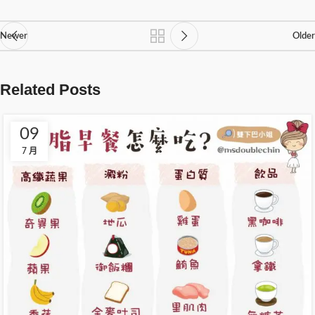
Newer
Older
Related Posts
09
7 月