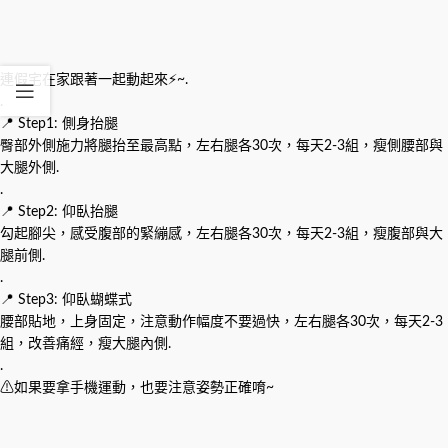
連假宅在家跟著一起動起來⚡~.
.
📍 Step1: 側身抬腿
臀部外側施力將腿抬至最高點，左右腿各30次，每天2-3組，瘦側腰部與
大腿外側.
.
📍 Step2: 仰臥抬腿
勾起腳尖，感受腹部的緊繃感，左右腿各30次，每天2-3組，瘦腹部與大
腿前側.
.
📍 Step3: 仰臥蝴蝶式
腰部貼地，上身固定，注意動作幅度不要過快，左右腿各30次，每天2-3
組，改善痛經，瘦大腿內側.
.
⚠如果要拿手機運動，也要注意姿勢正確唷~