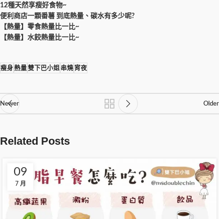
12種天然享瘦好食物~
便利商店一顆番薯 到底熱量、碳水有多少呢?
【熱量】零食熱量比一比~
【熱量】水餃熱量比一比~
瘦身
熱量
雙下巴小姐
串燒
宵夜
Newer
Older
Related Posts
09
7 月