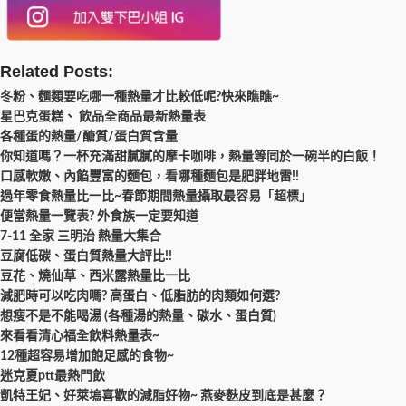
Related Posts:
冬粉、麵類要吃哪一種熱量才比較低呢?快來瞧瞧~
星巴克蛋糕、 飲品全商品最新熱量表
各種蛋的熱量/醣質/蛋白質含量
你知道嗎？一杯充滿甜膩膩的摩卡咖啡，熱量等同於一碗半的白飯！
口感軟嫩、內餡豐富的麵包，看哪種麵包是肥胖地雷!!
過年零食熱量比一比~春節期間熱量攝取最容易「超標」
便當熱量一覽表? 外食族一定要知道
7-11 全家 三明治 熱量大集合
豆腐低碳、蛋白質熱量大評比!!
豆花、燒仙草、西米露熱量比一比
減肥時可以吃肉嗎? 高蛋白、低脂肪的肉類如何選?
想瘦不是不能喝湯 (各種湯的熱量、碳水、蛋白質)
來看看清心福全飲料熱量表~
12種超容易增加飽足感的食物~
迷克夏ptt最熱門飲
凱特王妃、好萊塢喜歡的減脂好物~ 燕麥麩皮到底是甚麼？