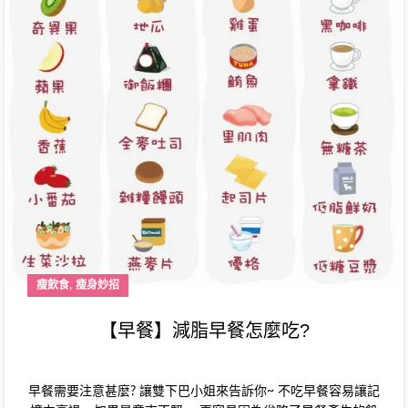
,
瘦飲食
瘦身妙招
【早餐】減脂早餐怎麼吃?
早餐需要注意甚麼? 讓雙下巴小姐來告訴你~ 不吃早餐容易讓記