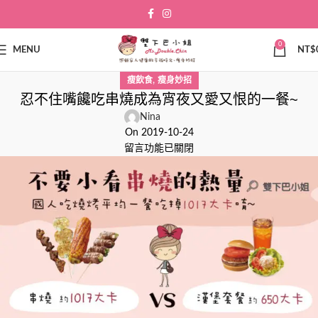
0
MENU
NT$
,
瘦飲食
瘦身妙招
忍不住嘴饞吃串燒成為宵夜又愛又恨的一餐~
Nina
On 2019-10-24
留言功能已關閉