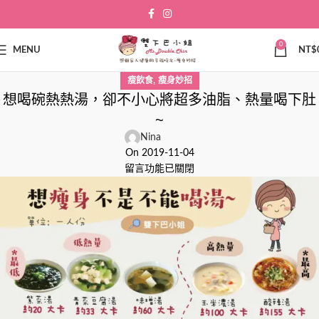
0
MENU
NT$
,
瘦飲食
瘦身妙招
想喝碗熱熱湯，卻不小心將超多油脂、熱量喝下肚
~
Nina
On 2019-11-04
留言功能已關閉