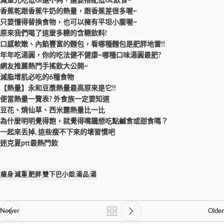
減重光吃低GI還不夠，還要搭配低GL飲食~
香蕉乾跟香蕉牛奶的熱量，跟香蕉差很多喔~
只要懂得替換食物，也可以擁有平坦小腹喔~
原來我們喝了這麼多糖的含糖飲料!
口感軟嫩、內餡豐富的麵包，看哪種麵包是肥胖地雷!!
年年吃湯圓，你的吃法健不健康~哪種口味湯圓最肥?
網友推薦熱門手搖飲大公開~
減脂增肌必吃的6種食物
【熱量】永和豆漿熱量最高原來是它!!
便當熱量一覽表? 外食族一定要知道
豆花、燒仙草、西米露熱量比一比
為什麼明明覺得飽，就覺得嘴饞想吃點鹹食或甜食嗎？
一起來丢掉, 這些瘦不下來的壞習慣吧
迷克夏ptt最熱門飲
瘦身
減重
肥胖
雙下巴小姐
湯品
湯
Newer
Older