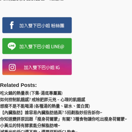
Related Posts:
吃火鍋的熱量表 (下集-湯底專屬篇)
如何控制飢餓感? 戒除肥胖元兇 – 心理的飢餓感
想瘦不是不能喝湯 (各種湯的熱量、碳水、蛋白質)
【內臟脂肪】誰容易內臟脂肪過高? 5招剷脂妙招告訴你~
你知道變胖原因跟「瘦身荷爾蒙」有關? 3種食物讓你吃出瘦身荷爾蒙~
小黃瓜的特有酵素能分解脂肪唷~