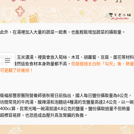
此外，在湯裡加入大量的蔬菜一起煮，也能輕鬆增加蔬菜的攝取量。
酸辣湯、玉米濃湯，裡面會放入筍絲、木耳、胡蘿蔔、豆腐、蛋花等材料
煮成，雖然這些食材本身熱量都不高，
但是經過太白粉「勾芡」後，熱量
可是翻了好幾倍！
衛福部豐原醫院營養師張秋密日前指出，國人每日鹽份攝取量為6公克，
坊間常見的牛肉湯、酸辣湯和泡麵這4種湯的含鹽量高達2.4公克，以一碗
400cc算，民眾光喝一碗湯就達4.8公克的鹽量。鹽份攝取過量不但熱量
超標容易胖，也恐造成血壓升高及腎臟的負擔。