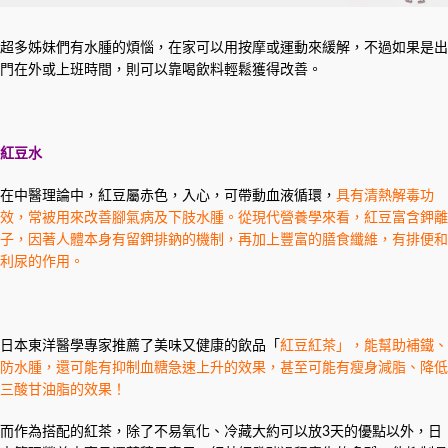
超多姊妹們有水腫的煩惱，在家可以用按摩或運動來緩解，不過如果是出
門在外或上班時間，則可以靠喝飲料輕鬆獲得改善。
紅豆水
在中醫理論中，紅豆屬赤色，入心，可帶動血液循環，
具有清熱解毒功
效，常被用來改善腳氣病及下肢水腫。從現代營養學來看，紅豆富含鉀離
子，因著人體本身有留鉀排鈉的機制，再加上豐富的膳食纖維，有排便和
利尿
的作用。
日本東洋醫學專家推薦了美味又健康的飲品「
紅豆紅茶」，能幫助補鐵、
防水腫，還可能有抑制血糖急速上升的效果，甚至可能有瘦身減脂、降低
三酸甘油脂的效果！
而作為搭配的紅茶，除了不易氧化、冷藏大約可以放3天的優點以外，日