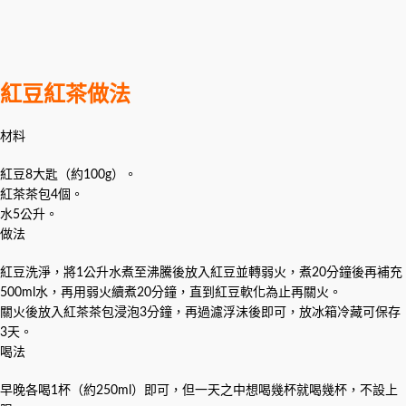
紅豆紅茶做法
材料
紅豆8大匙（約100g）。
紅茶茶包4個。
水5公升。
做法
紅豆洗淨，將1公升水煮至沸騰後放入紅豆並轉弱火，煮20分鐘後再補充
500ml水，再用弱火續煮20分鐘，直到紅豆軟化為止再關火。
關火後放入紅茶茶包浸泡3分鐘，再過濾浮沫後即可，放冰箱冷藏可保存
3天。
喝法
早晚各喝1杯（約250ml）即可，但一天之中想喝幾杯就喝幾杯，不設上