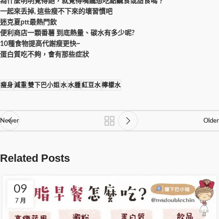
為什麼明明覺得飽，就覺得嘴饞想吃點鹹食或甜食嗎？
一起來丢掉, 這些瘦不下來的壞習慣吧
迷克夏ptt最熱門飲
便利商店一顆番薯 到底熱量、碳水有多少呢?
10種食物提高代謝瘦更快~
蛋白質吃不夠，會有那些症狀
瘦身
減重
雙下巴小姐
水
水腫
紅豆水
檸檬水
Newer
Older
Related Posts
09
7 月