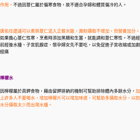
作用。
不過因薏仁屬於偏寒食物，故不適合孕婦和體質偏冷的人。
唐佑任建議可以煮熟薏仁混入正餐米飯，澱粉攝取不增加，但營養加分。
如果擔心薏仁性寒，烹煮時添加黑糖和生薑，就能調和薏仁寒性。不過經
前經後水腫、子宮肌腺症、懷孕婦女先不要吃，以免促進子宮收縮或加劇
經痛
檸檬水
因檸檬屬於高鉀食物，藉由留鉀排鈉的機制可幫助排除體內多餘水分，
加
上許多人不愛喝水，增加檸檬片可以增加味道，可幫助多攝取水分，以防
水分攝取太少而出現水腫。