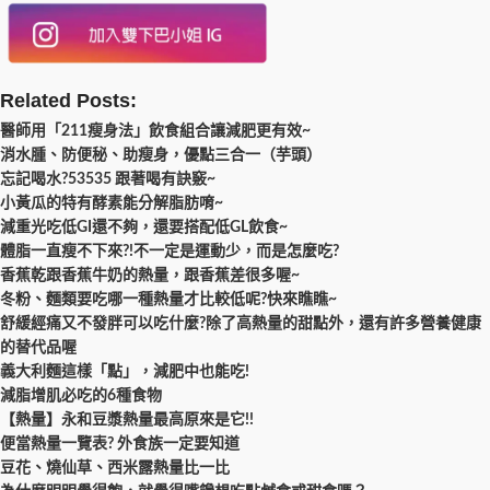
Related Posts:
醫師用「211瘦身法」飲食組合讓減肥更有效~
消水腫、防便秘、助瘦身，優點三合一（芋頭）
忘記喝水?53535 跟著喝有訣竅~
小黃瓜的特有酵素能分解脂肪唷~
減重光吃低GI還不夠，還要搭配低GL飲食~
體脂一直瘦不下來?!不一定是運動少，而是怎麼吃?
香蕉乾跟香蕉牛奶的熱量，跟香蕉差很多喔~
冬粉、麵類要吃哪一種熱量才比較低呢?快來瞧瞧~
舒緩經痛又不發胖可以吃什麼?除了高熱量的甜點外，還有許多營養健康
的替代品喔
義大利麵這樣「點」，減肥中也能吃!
減脂增肌必吃的6種食物
【熱量】永和豆漿熱量最高原來是它!!
便當熱量一覽表? 外食族一定要知道
豆花、燒仙草、西米露熱量比一比