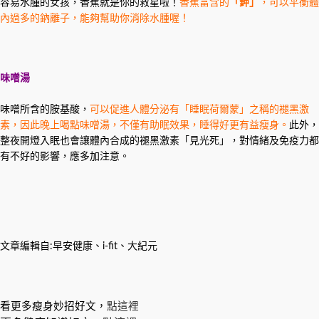
容易水腫的女孩，香蕉就是你的救星啦！
香蕉富含的
「鉀」
，可以平衡體
內過多的鈉離子，能夠幫助你消除水腫喔！
味噌湯
味噌所含的胺基酸，
可以促進人體分泌有「睡眠荷爾蒙」之稱的褪黑激
素，因此晚上喝點味噌湯，不僅有助眠效果，睡得好更有益瘦身。
此外，
整夜開燈入眠也會讓體內合成的褪黑激素「見光死」，對情緒及免疫力都
有不好的影響，應多加注意。
文章編輯自:早安健康、i-fit、大紀元
看更多瘦身妙招好文，
點這裡