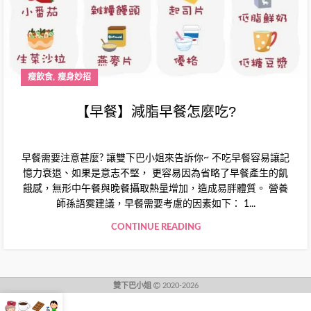
,
瘦飲食
瘦身妙招
【早餐】減脂早餐怎麼吃?
早餐需要注意甚麼? 讓雙下巴小姐來告訴你~ 不吃早餐容易讓記
憶力衰退、如果是意志不堅， 更容易因為省略了早餐產生的飢
餓感，無形中午餐與晚餐攝取熱量增加，造成易胖體質。 營養
師孫語霙建議，早餐需要考慮的因素如下： 1...
CONTINUE READING
雙下巴小姐
2020-2026