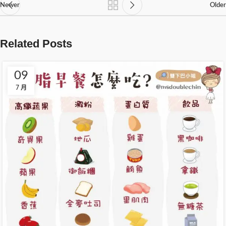
Newer
Older
Related Posts
09
7 月