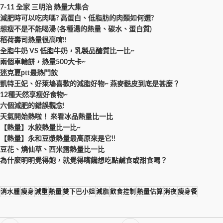
7-11 全家 三明治 熱量大集合
減肥時可以吃肉嗎? 高蛋白、低脂肪的肉類如何選?
想瘦不是不能喝湯 (各種湯的熱量、碳水、蛋白質)
稻荷壽司熱量很高唷!!
全脂牛奶 VS 低脂牛奶，乳製品醣質比一比~
兩個車輪餅，熱量500大卡~
迷克夏ptt最熱門飲
凱特王妃、好萊塢喜歡的減脂好物~ 燕麥麩皮到底是甚麼？
12種天然享瘦好食物~
六個減肥的錯誤觀念!
天氣開始熱啦！ 來看冰品熱量比一比
【熱量】水餃熱量比一比~
【熱量】永和豆漿熱量最高原來是它!!
豆花、燒仙草、西米露熱量比一比
為什麼明明覺得飽，就覺得嘴饞想吃點鹹食或甜食嗎？
消水腫
瘦身
減重
熱量
雙下巴小姐
減脂
飲食控制
熱量估算
消夜
瘦身餐