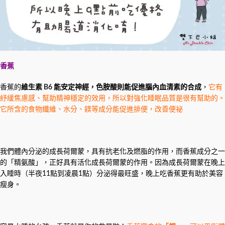
香蕉
香蕉的
維生素 B6 能安定神經，色胺酸則能
促進腦內血清素的合成
，
它有
紓緩焦慮感、幫助精神穩定的效用，所以對強化睡眠品質是很有幫助的。
它所含的食物纖維、水分、鎂等成分能促進排便，改善便祕
我們體內分泌的成長荷爾蒙，具有抗老化及燃脂的作用，而香蕉成分之一
的「精氨酸」，正好具有活化成長荷爾蒙的作用。因為成長荷爾蒙在晚上
入睡時（半夜11點到凌晨1點）分泌得最旺盛，晚上吃香蕉更有助於美容
瘦身。