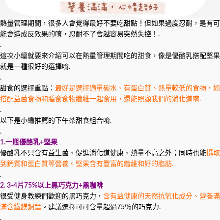
熱量管理期間，很多人會覺得最好不要吃甜點！但如果過度忍耐，是有可
能會造成反效果的唷，忍耐不了會越容易突然失控！.
.
這次小編就要來介紹可以在熱量管理期間吃的甜食，像是優酪乳搭配堅果
就是一種很好的選擇唷.
.
甜食的選擇重點：
最好是選擇適量碳水、有蛋白質、熱量較低的食物，如
搭配益菌食物和膳食食物纖維一起食用，還能照顧我們的消化道唷.
.
以下是小編推薦的下午茶甜食組合唷.
.
1.一瓶優酪乳+堅果
優酪乳不只含有益生菌、促進消化道健康、熱量不高之外；同時也能
攝取
到鈣質和蛋白質等營養。堅果含有豐富的纖維和好的脂肪.
.
2. 3-4片75%以上黑巧克力+黑咖啡
很受健身教練們歡迎的黑巧克力，
含有益健康的天然抗氧化成分、營養滿
滿含鐵鎂銅錳
。建議選擇可可含量超過75％的巧克力.
.