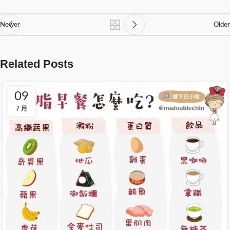
Newer
Older
Related Posts
09
7 月