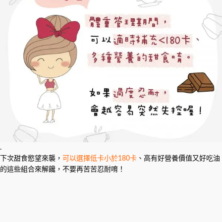
.
下次甜食慾望來襲，
可以選擇低卡小於180卡
、高有好營養價值又好吃油
的這些組合來解饞，不要再苦苦忍耐唷！