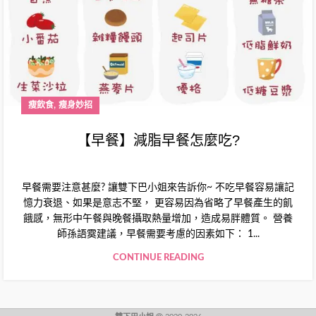
,
瘦飲食
瘦身妙招
【早餐】減脂早餐怎麼吃?
早餐需要注意甚麼? 讓雙下巴小姐來告訴你~ 不吃早餐容易讓記
憶力衰退、如果是意志不堅， 更容易因為省略了早餐產生的飢
餓感，無形中午餐與晚餐攝取熱量增加，造成易胖體質。 營養
師孫語霙建議，早餐需要考慮的因素如下： 1...
CONTINUE READING