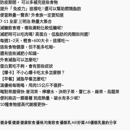
防疫期間， 可以多補充這些食物
提升「 免疫力」這樣吃 ! 還可以幫助燃燒脂肪
便當熱量一覽表? 外食族一定要知道
7-11 全家 三明治 熱量大集合
減醣飲食裡，哪些澱粉比較低醣呢?
減肥時可以吃肉嗎? 高蛋白、低脂肪的肉類如何選?
每週1~2天，輕食<600大卡，這樣吃～
這些食物健康，但不能多吃呦~
還有這些減肥小知識~
外食減脂可以怎麼吃?
蛋白質吃不夠，會有那些症狀
【爆卡】不小心爆卡吃太多怎麼辦？
【早餐】減脂早餐怎麼吃?
溫優格每晚喝，甩肉15公斤不復胖~
喝對茶瘦得快-普洱茶、檸檬水、決明子茶、薏仁水、綠茶、烏龍茶
便利商店一顆番薯 到底熱量、碳水有多少呢?
10種食物提高代謝瘦更快~
健身餐
健康
健康飲食
優格
均衡飲食
優酪乳
AB
好菌
AB優酪乳邀約分享