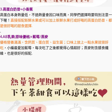
3.高蛋白奶昔+小香蕉
高蛋白本身熱量低，不過熱量會因口味而異，同學們選擇時要特別注意一
下喔！
直接搭配新鮮水果或可以加上新鮮水果打成好喝的高蛋白奶昔，都
是很好喝的甜食選擇.
.
4.AB乳果(原味優格)+藍莓/燕麥
優格營養滿滿，含鈣質、蛋白質、益生菌；口味上放上一點水果就很好
吃
，小編最愛加藍莓，每次吃了之後都覺得心情超好；燕麥則含膳食纖
維，也是很好的搭配.