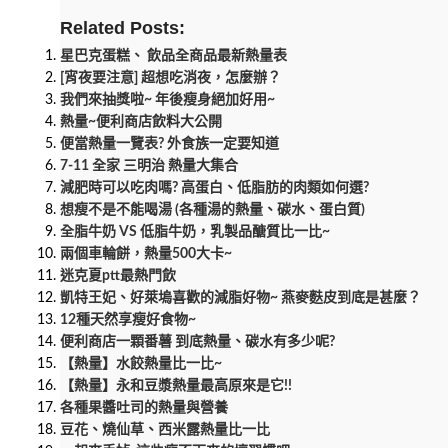
Related Posts:
星巴克蛋糕、 飲品全商品最新熱量表
[宵夜要注意] 超想吃消夜，怎麼辦？
我們來抽獎啦~ 年後瘦身絕加好用~
熱量~便利商店飲料大公開
便當熱量一覽表? 外食族一定要知道
7-11 全家 三明治 熱量大集合
減肥時可以吃肉嗎? 高蛋白、低脂肪的肉類如何選?
想瘦不是不能喝湯 (各種湯的熱量、碳水、蛋白質)
全脂牛奶 VS 低脂牛奶，乳製品醣質比一比~
兩個車輪餅，熱量500大卡~
迷克夏ptt最熱門飲
凱特王妃、好萊塢喜歡的減脂好物~ 燕麥麩皮到底是甚麼？
12種天然享瘦好食物~
便利商店一顆番薯 到底熱量、碳水有多少呢?
【熱量】水餃熱量比一比~
【熱量】永和豆漿熱量最高原來是它!!
各種果醬吐司的熱量與營養
豆花、燒仙草、西米露熱量比一比