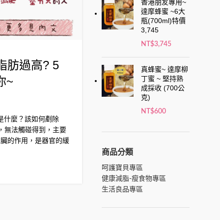
香港朋友專用~
達摩蜂蜜 ~6大
瓶(700ml)特價
3,745
NT$
3,745
肪過高? 5
真蜂蜜~ 達摩柳
丁蜜 ~ 堅持熟
你~
成採收 (700公
克)
NT$
600
是什麼？該如何剷除
內，無法觸碰得到，主要
內臟的作用，是器官的緩
商品分類
,
瘦飲食
瘦身妙招
呵護寶貝專區
【蔬菜】夏天消水腫
健康減脂-瘦食物專區
生活良品專區
越吃越