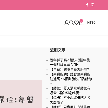
0
NT$
0
近期文章
過年胖了嗎? 趕快把握年後
一個月減重黃金期~
【早餐】減脂早餐怎麼吃?
【內臟脂肪】誰容易內臟脂
肪過高? 5招剷脂妙招告訴你
~
【蔬菜】夏天消水腫蔬菜有
哪些?讓你越吃越瘦~
【爆卡】不小心爆卡吃太多
怎麼辦？
【症狀】周遭朋友有這些症