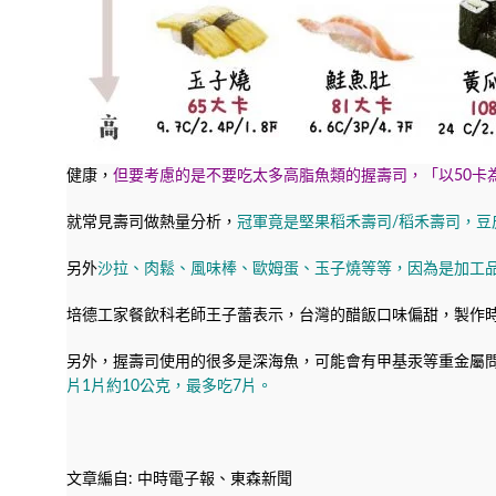
健康，
但要考慮的是不要吃太多高脂魚類的握壽司，「以50卡
就常見壽司做熱量分析，
冠軍竟是堅果稻禾壽司/稻禾壽司，
另外
沙拉、肉鬆、風味棒、歐姆蛋、玉子燒等等，因為是加工
培德工家餐飲科老師王子蕾表示，台灣的醋飯口味偏甜，製作時
另外，握壽司使用的很多是深海魚，可能會有甲基汞等重金屬問
片1片約10公克，最多吃7片。
文章編自: 中時電子報、東森新聞