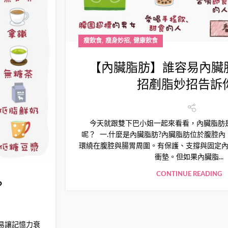
,
,
瘦飲食
瘦身妙招
健康飲食
【內臟脂肪】誰容易內臟脂
招剷脂妙招告訴
今天就跟雙下巴小姐一起來看看，內臟脂肪
呢？ 一.什麼是內臟脂肪?內臟脂肪位於腹腔
環繞在腹腔與腸胃周圍。有保護、支撐與固定
衝墊。但如果內臟脂...
CONTINUE READING
?
容易讓記憶力衰