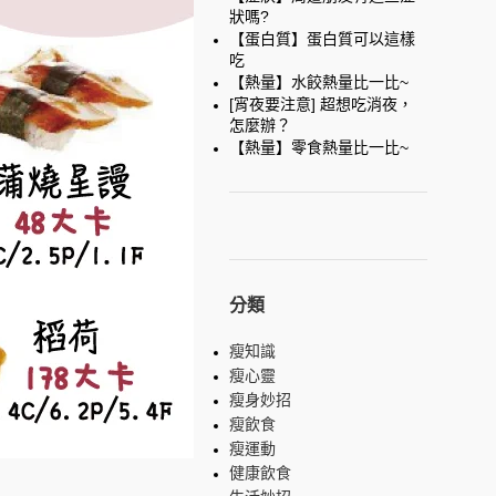
狀嗎?
【蛋白質】蛋白質可以這樣
吃
【熱量】水餃熱量比一比~
[宵夜要注意] 超想吃消夜，
怎麼辦？
【熱量】零食熱量比一比~
分類
瘦知識
瘦心靈
瘦身妙招
瘦飲食
瘦運動
健康飲食