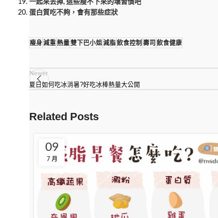
一起來丢掉, 這些瘦不下來的壞習慣吧
蛋白質吃不夠，會有那些症狀
瘦身
減重
熱量
雙下巴小姐
減脂
飲食控制
壽司
飲食健康
Newer
夏日如何吃冰消暑?好吃冰棒熱量大公開
Related Posts
09
7 月