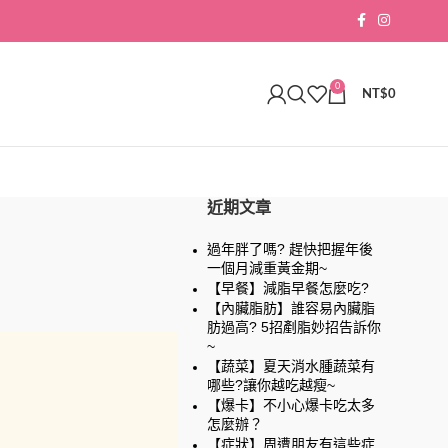
0
NT$
0
近期文章
過年胖了嗎? 趕快把握年後
一個月減重黃金期~
【早餐】減脂早餐怎麼吃?
【內臟脂肪】誰容易內臟脂
肪過高? 5招剷脂妙招告訴你
~
【蔬菜】夏天消水腫蔬菜有
哪些?讓你越吃越瘦~
【爆卡】不小心爆卡吃太多
怎麼辦？
【症狀】周遭朋友有這些症