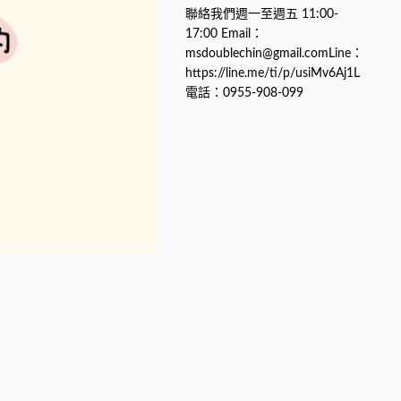
聯絡我們週一至週五 11:00-
17:00 Email：
msdoublechin@gmail.comLine：
https://line.me/ti/p/usiMv6Aj1L
電話：0955-908-099