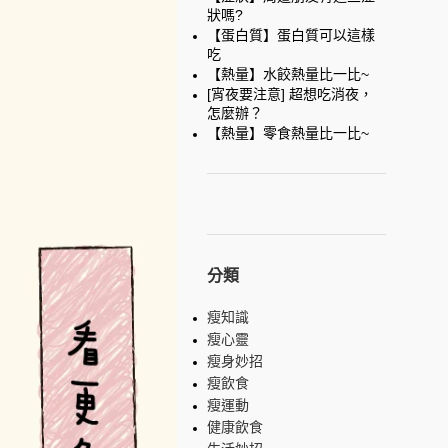
狀嗎?
【蛋白質】蛋白質可以這樣
吃
【熱量】水餃熱量比一比~
[宵夜要注意] 超想吃消夜，
怎麼辦？
【熱量】零食熱量比一比~
分類
瘦知識
瘦心靈
瘦身妙招
瘦飲食
瘦運動
健康飲食