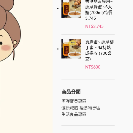
香港朋友專用~
達摩蜂蜜 ~6大
瓶(700ml)特價
3,745
NT$
3,745
真蜂蜜~ 達摩柳
丁蜜 ~ 堅持熟
成採收 (700公
克)
NT$
600
商品分類
呵護寶貝專區
健康減脂-瘦食物專區
生活良品專區