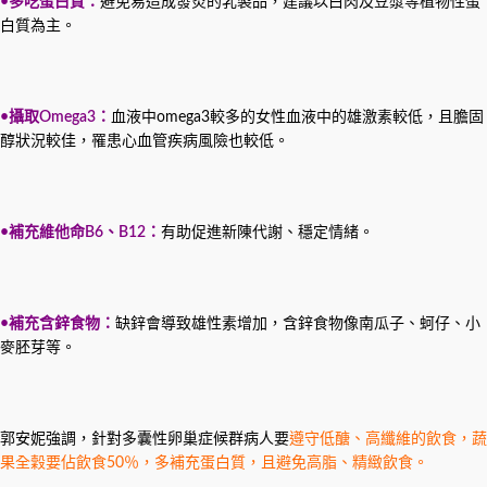
•多吃蛋白質：
避免易造成發炎的乳製品，建議以白肉及豆漿等植物性蛋
白質為主。
•攝取Omega3：
血液中omega3較多的女性血液中的雄激素較低，且膽固
醇狀況較佳，罹患心血管疾病風險也較低。
•補充維他命B6、B12：
有助促進新陳代謝、穩定情緒。
•補充含鋅食物：
缺鋅會導致雄性素增加，含鋅食物像南瓜子、蚵仔、小
麥胚芽等。
郭安妮強調，針對多囊性卵巢症候群病人要
遵守低醣、高纖維的飲食，蔬
果全穀要佔飲食50％，多補充蛋白質，且避免高脂、精緻飲食。