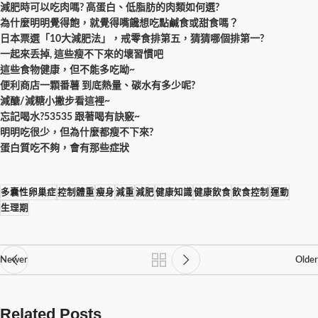
減肥時可以吃肉嗎? 高蛋白、低脂肪的肉類如何選?
為什麼明明覺得飽，就覺得嘴饞想吃點鹹食或甜食嗎？
日本票選「10大減肥法」，戒零食排第五，猜猜哪個排第一?
一起來丢掉, 這些瘦不下來的壞習慣吧
這些食物健康，但不能多吃呦~
便利商店一顆番薯 到底熱量、碳水有多少呢?
減醣/減糖小撇步看這裡~
忘記喝水?53535 跟著喝有訣竅~
明明吃很少，但為什麼都瘦不下來?
蛋白質吃不夠，會有那些症狀
多囊性卵巢症
控制體重
瘦身
減重
減肥
健康知識
健康飲食
飲食控制
運動
生理期
Newer
Older
Related Posts