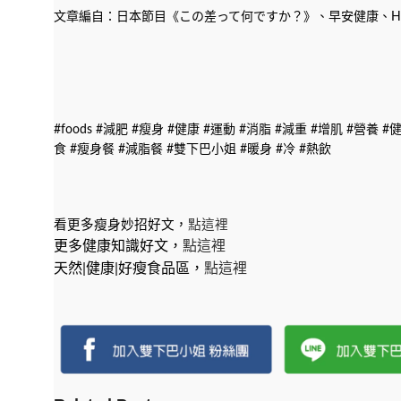
文章編自：日本節目《この差って何ですか？》、早安健康、HK
#foods #減肥 #瘦身 #健康 #運動 #消脂 #減重 #增肌 #營
食 #瘦身餐 #減脂餐 #雙下巴小姐 #暖身 #冷 #熱飲
看更多瘦身妙招好文，
點這裡
更多健康知識好文，
點這裡
天然|健康|好瘦食品區，
點這裡