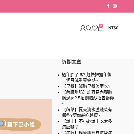
0
NT$
0
近期文章
過年胖了嗎? 趕快把握年後
一個月減重黃金期~
【早餐】減脂早餐怎麼吃?
【內臟脂肪】誰容易內臟脂
肪過高? 5招剷脂妙招告訴你
~
【蔬菜】夏天消水腫蔬菜有
哪些?讓你越吃越瘦~
【爆卡】不小心爆卡吃太多
怎麼辦？
【症狀】周遭朋友有這些症