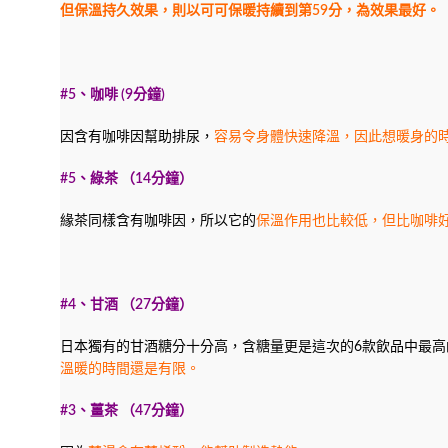
但保溫持久效果，則以可可保暖持續到第59分，為效果最好。
#5、
咖啡
(9
分鐘
)
因含有咖啡因幫助排尿，
容易令身體快速降溫，因此想暖身的
#5
、綠茶 （
14
分鐘）
緣茶同樣含有咖啡因，所以它的
保溫作用也比較低，但比咖啡
#4
、甘酒 （
27
分鐘）
日本獨有的甘酒糖分十分高，含糖量更是這次的6款飲品中最高
溫暖的時間還是有限。
#3
、薑茶 （
47
分鐘）