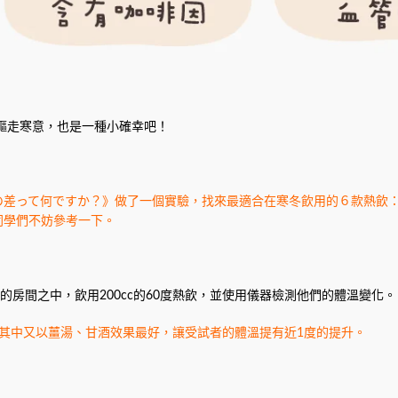
飲驅走寒意，也是一種小確幸吧！
の差って何ですか？》做了一個實驗，找來最適合在寒冬飲用的６款熱飲
同學們不妨參考一下。
的房間之中，飲用200cc的60度熱飲，並使用儀器檢測他們的體溫變化。
其中又以薑湯、甘酒效果最好，讓受試者的體溫提有近1度的提升。