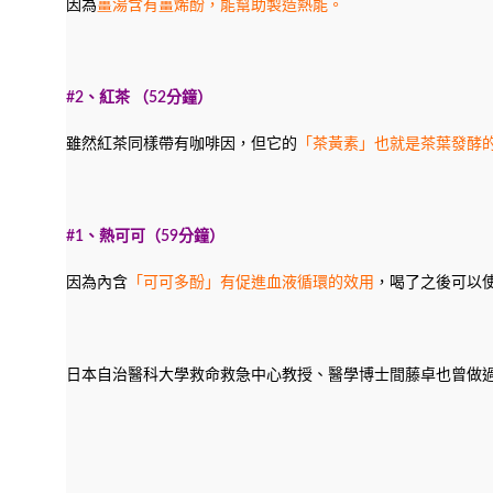
因為
薑湯含有薑烯酚，能幫助製造熱能。
#2
、紅茶 （
52
分鐘）
雖然紅茶同樣帶有咖啡因，但它的
「茶黃素」也就是茶葉發酵
#1
、熱可可（
59
分鐘）
因為內含
「可可多酚」有促進血液循環的效用
，喝了之後可以
日本自治醫科大學救命救急中心教授、醫學博士間藤卓也曾做