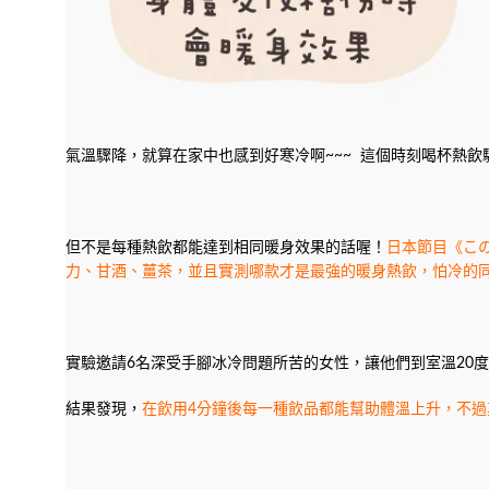
氣溫驟降，就算在家中也感到好寒冷啊~~~ 這個時刻喝杯熱
但不是每種熱飲都能達到相同暖身效果的話喔！
日本節目《こ
力、甘酒、薑茶，並且實測哪款才是最強的暖身熱飲，怕冷的
實驗邀請6名深受手腳冰冷問題所苦的女性，讓他們到室溫20度
結果發現，
在飲用4分鐘後每一種飲品都能幫助體溫上升，不過