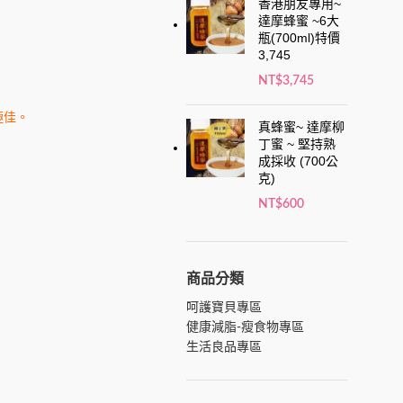
香港朋友專用~
達摩蜂蜜 ~6大
瓶(700ml)特價
3,745
NT$
3,745
極佳。
真蜂蜜~ 達摩柳
丁蜜 ~ 堅持熟
成採收 (700公
克)
NT$
600
商品分類
。
呵護寶貝專區
健康減脂-瘦食物專區
生活良品專區