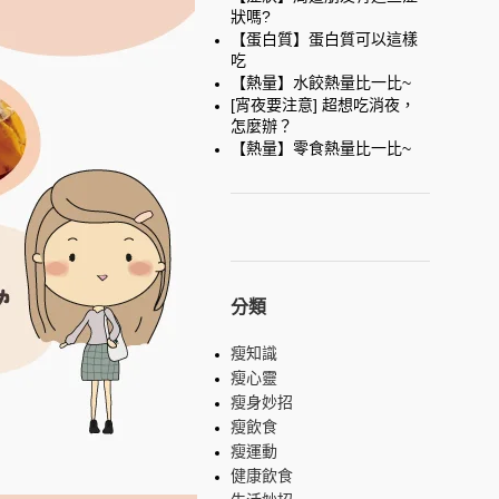
狀嗎?
【蛋白質】蛋白質可以這樣
吃
【熱量】水餃熱量比一比~
[宵夜要注意] 超想吃消夜，
怎麼辦？
【熱量】零食熱量比一比~
分類
瘦知識
瘦心靈
瘦身妙招
瘦飲食
瘦運動
健康飲食